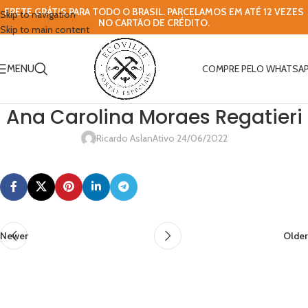
FRETE GRÁTIS PARA TODO O BRASIL. PARCELAMOS EM ATÉ 12 VEZES
Skip to navigation
NO CARTÃO DE CRÉDITO.
Skip to main content
MENU
COMPRE PELO WHATSA
Ana Carolina Moraes Regatieri
Ricardo Aslan
Ativo 24/06/2022
Newer
Older