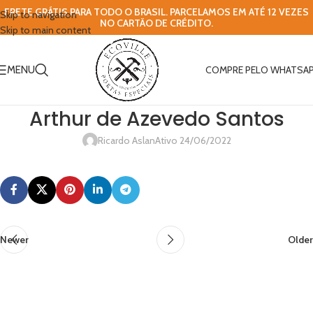
FRETE GRÁTIS PARA TODO O BRASIL. PARCELAMOS EM ATÉ 12 VEZES
Skip to navigation
NO CARTÃO DE CRÉDITO.
Skip to main content
MENU
COMPRE PELO WHATSA
Arthur de Azevedo Santos
Ricardo Aslan
Ativo 24/06/2022
Newer
Older