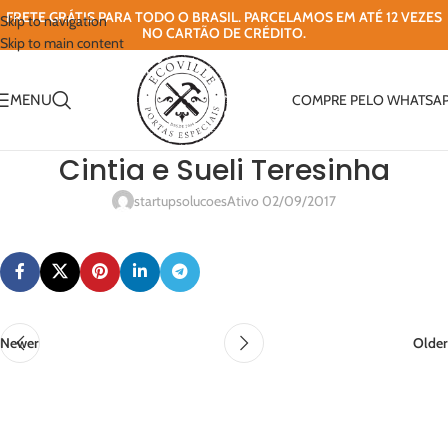
FRETE GRÁTIS PARA TODO O BRASIL. PARCELAMOS EM ATÉ 12 VEZES
Skip to navigation
NO CARTÃO DE CRÉDITO.
Skip to main content
MENU
COMPRE PELO WHATSA
Cintia e Sueli Teresinha
startupsolucoes
Ativo 02/09/2017
Newer
Older