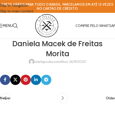
FRETE GRÁTIS PARA TODO O BRASIL. PARCELAMOS EM ATÉ 12 VEZES
Skip to navigation
NO CARTÃO DE CRÉDITO.
Skip to main content
MENU
COMPRE PELO WHATSA
Daniela Macek de Freitas
Morita
startupsolucoes
Ativo 26/11/2020
Newer
Older