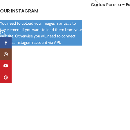
Carlos Pereira – Es
OUR INSTAGRAM
You need to upload your images manually to
the element if you want to load them from your
website. Otherwise you will need to connect
your real Instagram account via API.
Facebook
Instagram
YouTube
Pinterest