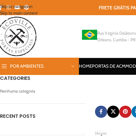
Skip to navigation
FRETE GRÁTIS P
Skip to main content
Rua Virginia Dalabona
Orleans, Curitiba - PR
POR AMBIENTES
HOME
PORTAS DE ACM
MOD
CATEGORIES
Nenhuma categoria
RECENT POSTS
Newer