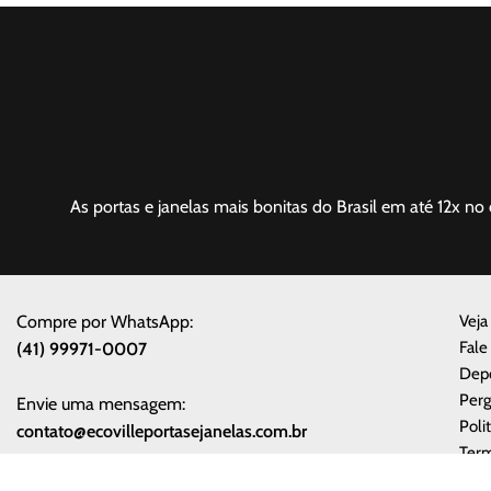
As portas e janelas mais bonitas do Brasil em até 12x no 
Compre por WhatsApp:
Veja
Fale
(41) 99971-0007
Dep
Perg
Envie uma mensagem:
Poli
contato@ecovilleportasejanelas.com.br
Term
Sobr