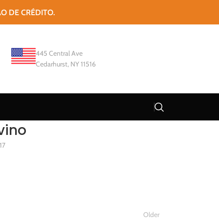
ÃO DE CRÉDITO.
445 Central Ave
Cedarhurst, NY 11516
vino
17
Older