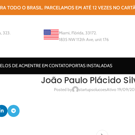
ARA TODO O BRASIL. PARCELAMOS EM ATÉ 12 VEZES NO CART
, 323.
Miami, Flórida, 33172.
1835 NW 112th Ave, unit 176
ELOS DE ACM
ENTRE EM CONTATO
PORTAS INSTALADAS
João Paulo Plácido Sil
Posted by
startupsolucoes
Ativo 19/09/20