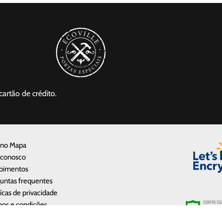
cartão de crédito.
 no Mapa
 conosco
oimentos
untas frequentes
tícas de privacidade
os e condições
e a Ecoville Portas e Janelas