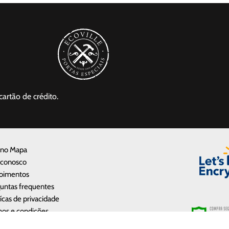
cartão de crédito.
 no Mapa
 conosco
oimentos
untas frequentes
tícas de privacidade
os e condições
e a Ecoville Portas e Janelas