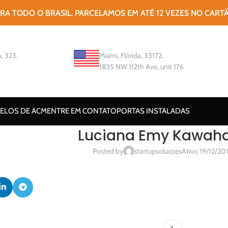
ARA TODO O BRASIL. PARCELAMOS EM ATÉ 12 VEZES NO CART
, 323.
Miami, Flórida, 33172.
1835 NW 112th Ave, unit 176
ELOS DE ACM
ENTRE EM CONTATO
PORTAS INSTALADAS
Luciana Emy Kawah
Posted by
startupsolucoes
Ativo 19/12/20