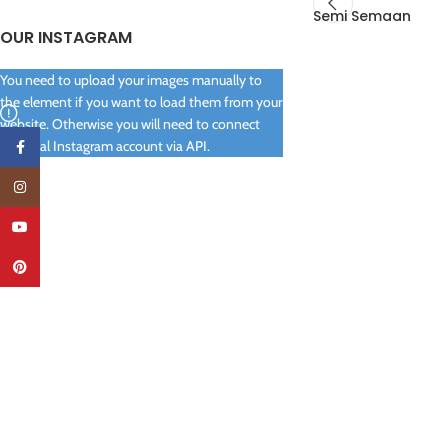
Semi Semaan
OUR INSTAGRAM
You need to upload your images manually to
the element if you want to load them from your
website. Otherwise you will need to connect
your real Instagram account via API.
Facebook
Instagram
YouTube
Pinterest