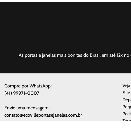
As portas e janelas mais bonitas do Brasil em até 12x no 
Compre por WhatsApp:
Veja
Fale
(41) 99971-0007
Dep
Perg
Envie uma mensagem:
Poli
contato@ecovilleportasejanelas.com.br
Term
Sobr