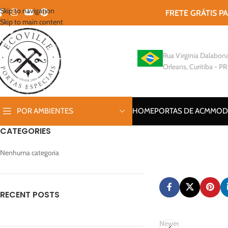
Skip to navigation
FRETE GRÁTIS P
Skip to main content
Rua Virginia Dalabona
Orleans, Curitiba - PR
POR AMBIENTES
HOME
PORTAS DE ACM
MOD
CATEGORIES
Nenhuma categoria
RECENT POSTS
Newer