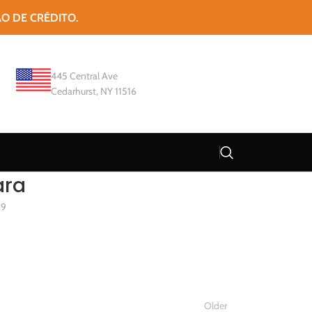
ÃO DE CRÉDITO.
445 Central Ave
Cedarhurst, NY 11516
ara
19
Older