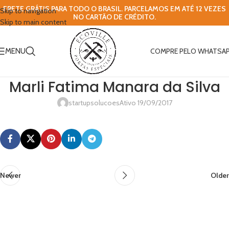
FRETE GRÁTIS PARA TODO O BRASIL. PARCELAMOS EM ATÉ 12 VEZES
Skip to navigation
NO CARTÃO DE CRÉDITO.
Skip to main content
MENU
COMPRE PELO WHATSA
Marli Fatima Manara da Silva
startupsolucoes
Ativo 19/09/2017
Newer
Older