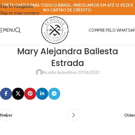
FRETE GRÁTIS PARA TODO O BRASIL. PARCELAMOS EM ATÉ 12 VEZES
Skip to navigation
NO CARTÃO DE CRÉDITO.
Skip to main content
MENU
COMPRE PELO WHATSA
Mary Alejandra Ballesta
Estrada
Ricardo Aslan
Ativo 27/06/2022
Newer
Older