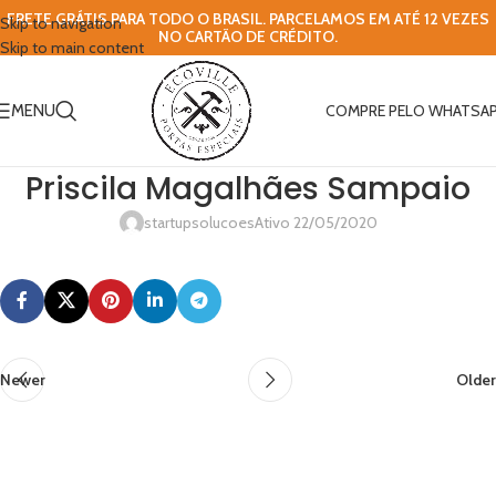
FRETE GRÁTIS PARA TODO O BRASIL. PARCELAMOS EM ATÉ 12 VEZES
Skip to navigation
NO CARTÃO DE CRÉDITO.
Skip to main content
MENU
COMPRE PELO WHATSA
Priscila Magalhães Sampaio
startupsolucoes
Ativo 22/05/2020
Newer
Older