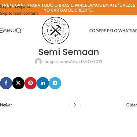
FRETE GRÁTIS PARA TODO O BRASIL. PARCELAMOS EM ATÉ 12 VEZES
Skip to navigation
NO CARTÃO DE CRÉDITO.
Skip to main content
MENU
COMPRE PELO WHATSA
Semi Semaan
startupsolucoes
Ativo 18/09/2019
Newer
Older