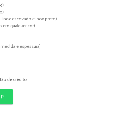
e)
o)
, inox escovado e inox preto)
lho em qualquer cor)
r medida e espessura)
rtão de crédito
PP