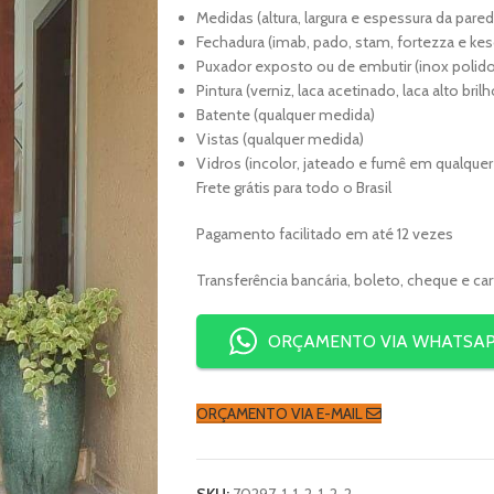
Medidas (altura, largura e espessura da pared
Fechadura (imab, pado, stam, fortezza e kes
Puxador exposto ou de embutir (inox polido
Pintura (verniz, laca acetinado, laca alto bri
Batente (qualquer medida)
Vistas (qualquer medida)
Vidros (incolor, jateado e fumê em qualque
Frete grátis para todo o Brasil
Pagamento facilitado em até 12 vezes
Transferência bancária, boleto, cheque e ca
ORÇAMENTO VIA WHATSA
ORÇAMENTO VIA E-MAIL