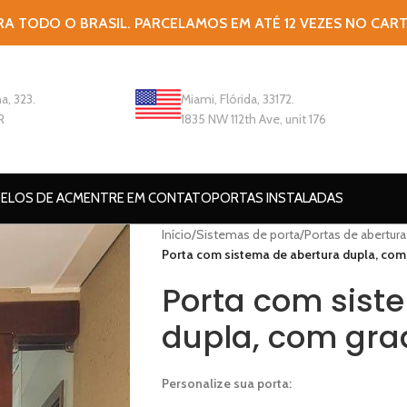
RA TODO O BRASIL. PARCELAMOS EM ATÉ 12 VEZES NO CAR
a, 323.
Miami, Flórida, 33172.
R
1835 NW 112th Ave, unit 176
ELOS DE ACM
ENTRE EM CONTATO
PORTAS INSTALADAS
Início
/
Sistemas de porta
/
Portas de abertura
Porta com sistema de abertura dupla, com
Porta com sist
dupla, com gra
Personalize sua porta: