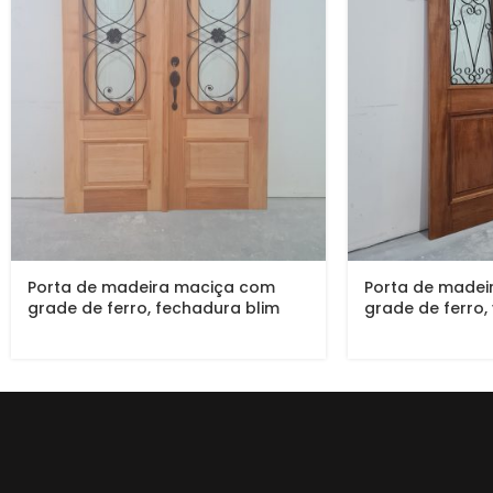
Porta de madeira maciça com
Porta de madei
grade de ferro, fechadura blim
grade de ferro,
blim preta, vidro 10 mm, pintura
pintura verniz P
verniz P.U acetinado