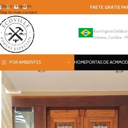
Skip to navigation
FRETE GRÁTIS PA
Skip to main content
Rua Virginia Dalabon
Orleans, Curitiba - P
POR AMBIENTES
HOME
PORTAS DE ACM
MOD