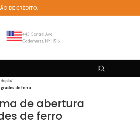
TÃO DE CRÉDITO.
445 Central Ave
Cedarhurst, NY 11516
 dupla
/
 grades de ferro
ema de abertura
des de ferro