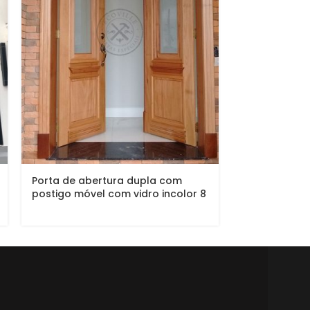
Porta de abertura dupla com
Porta com si
postigo móvel com vidro incolor 8
dupla, pintur
mm
acetinado (S