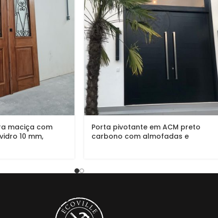
ra maciça com
Porta pivotante em ACM preto
 vidro 10 mm,
carbono com almofadas e
.U acetinado
sistema de abertura dupla com
bandeira superior de vidro
temperado