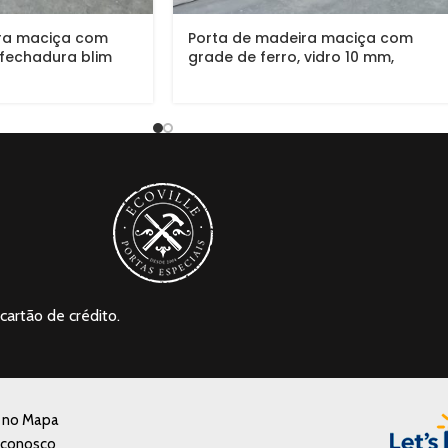
ra maciça com
Porta de madeira maciça com
 fechadura blim
grade de ferro, vidro 10 mm,
o 10 mm, pintura
pintura verniz P.U acetinado
inado
cartão de crédito.
a no Mapa
 conosco