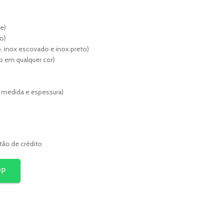
e)
o)
, inox escovado e inox preto)
lho em qualquer cor)
r medida e espessura)
rtão de crédito
PP