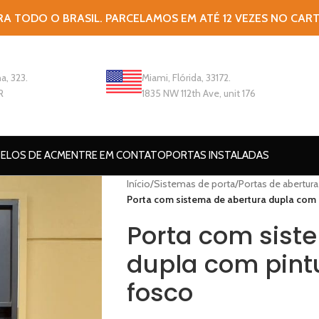
RA TODO O BRASIL. PARCELAMOS EM ATÉ 12 VEZES NO CAR
a, 323.
Miami, Flórida, 33172.
R
1835 NW 112th Ave, unit 176
ELOS DE ACM
ENTRE EM CONTATO
PORTAS INSTALADAS
Início
/
Sistemas de porta
/
Portas de abertura
Porta com sistema de abertura dupla com 
Porta com sist
dupla com pint
fosco