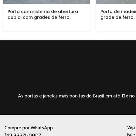
Porta com sistema de abertura
Porta de madei
dupla, com grades de ferro,
grade de ferro,
fechadura blim blim preto fosco
blim preta, vidr
verniz P.U acet
As portas e janelas mais bonitas do Brasil em até 12x no 
Compre por WhatsApp:
Vej
Fale
(41) 99971-0007