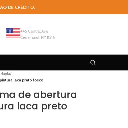
TÃO DE CRÉDITO.
445 Central Ave
Cedarhurst, NY 11516
 dupla
/
pintura laca preto fosco
ema de abertura
ura laca preto