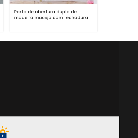
Porta de abe
Porta de abertura dupla de
pintura de l
madeira maciça com fechadura
acetinado (S
blim blim