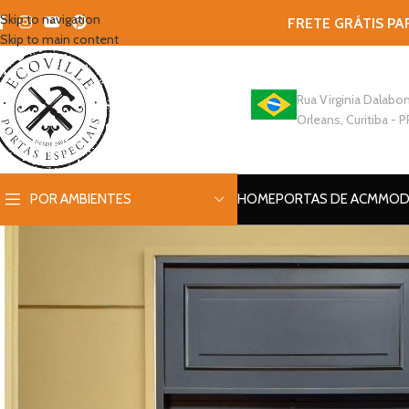
Skip to navigation
FRETE GRÁTIS PA
Skip to main content
Rua Virginia Dalabon
Orleans, Curitiba - P
POR AMBIENTES
HOME
PORTAS DE ACM
MOD