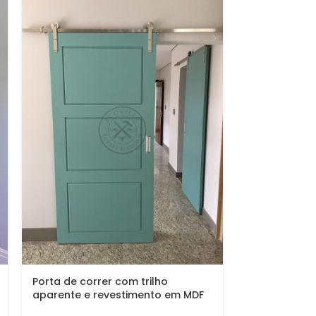
Porta de correr com trilho
Porta de corr
aparente e revestimento em MDF
aparente e 
com pintura laca P.U verde
com pintura l