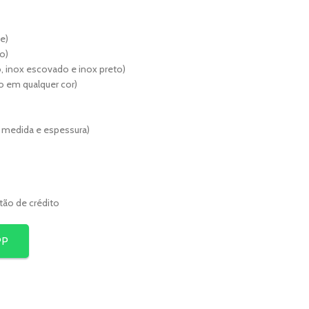
e)
o)
, inox escovado e inox preto)
lho em qualquer cor)
r medida e espessura)
rtão de crédito
PP