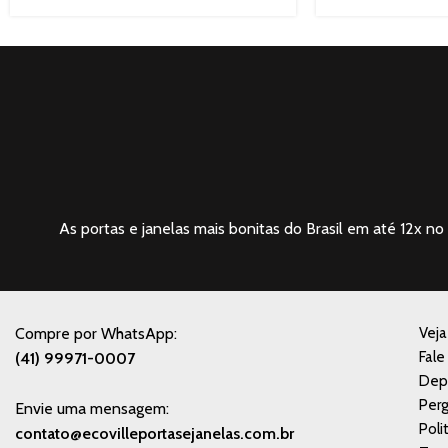
(Sayerlack)
As portas e janelas mais bonitas do Brasil em até 12x no 
Compre por WhatsApp:
Vej
Fale
(41) 99971-0007
Dep
Perg
Envie uma mensagem:
Poli
contato@ecovilleportasejanelas.com.br