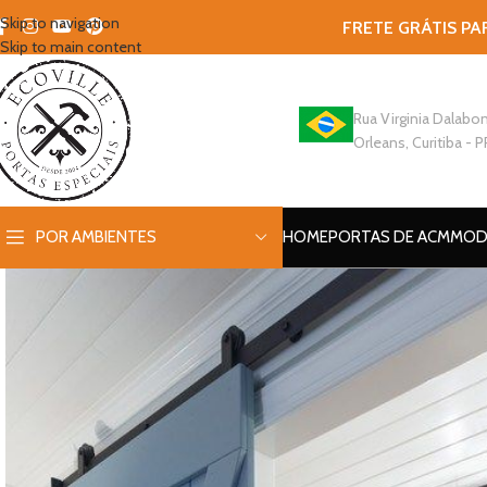
Skip to navigation
FRETE GRÁTIS PA
Skip to main content
Rua Virginia Dalabon
Orleans, Curitiba - P
POR AMBIENTES
HOME
PORTAS DE ACM
MOD