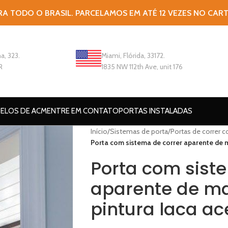
RA TODO O BRASIL. PARCELAMOS EM ATÉ 12 VEZES NO CAR
a, 323.
Miami, Flórida, 33172.
R
1835 NW 112th Ave, unit 176
ELOS DE ACM
ENTRE EM CONTATO
PORTAS INSTALADAS
Início
/
Sistemas de porta
/
Portas de correr c
Porta com sistema de correr aparente de 
Porta com sist
aparente de m
pintura laca ac