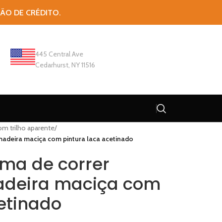
TÃO DE CRÉDITO.
445 Central Ave
Cedarhurst, NY 11516
om trilho aparente
/
madeira maciça com pintura laca acetinado
ema de correr
adeira maciça com
etinado