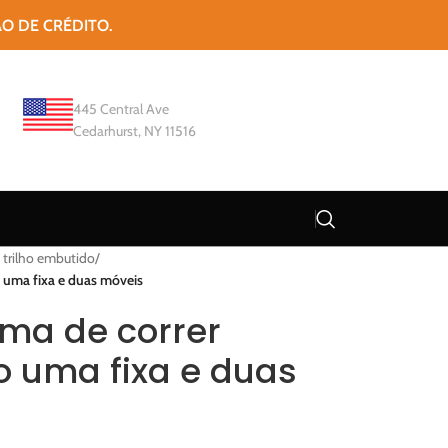
ÃO DE CRÉDITO.
445 Central Ave
Cedarhurst, NY 11516
 trilho embutido
/
 uma fixa e duas móveis
ema de correr
 uma fixa e duas