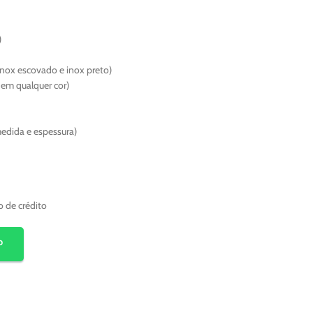
)
inox escovado e inox preto)
o em qualquer cor)
medida e espessura)
o de crédito
P