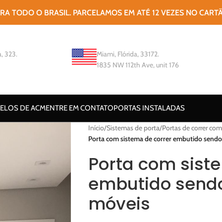
ARA TODO O BRASIL. PARCELAMOS EM ATÉ 12 VEZES NO CART
, 323.
Miami, Flórida, 33172.
1835 NW 112th Ave, unit 176
ELOS DE ACM
ENTRE EM CONTATO
PORTAS INSTALADAS
Início
/
Sistemas de porta
/
Portas de correr com
Porta com sistema de correr embutido sendo
Porta com sist
embutido sendo
móveis