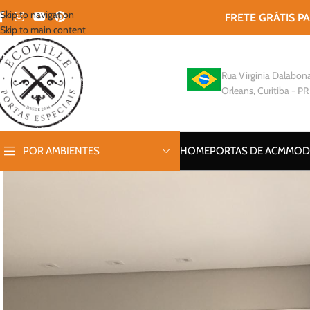
Skip to navigation
FRETE GRÁTIS P
Skip to main content
Rua Virginia Dalabona
Orleans, Curitiba - PR
POR AMBIENTES
HOME
PORTAS DE ACM
MOD