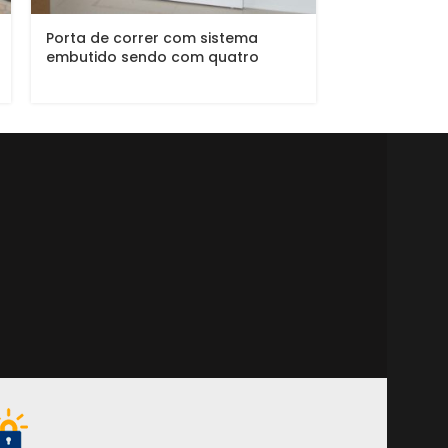
Porta de correr com sistema
Porta de cor
embutido sendo com quatro
vidro panorâ
folhas