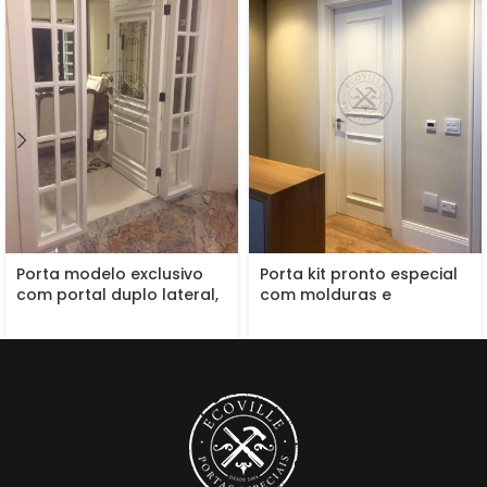
Porta modelo exclusivo
Porta kit pronto especial
com portal duplo lateral,
com molduras e
grade de ferro, fechadura
almofadas
blim blim, vidro 10 mm
incolor, pintura de laca
P.U branco acetinado
(Sayerlack)