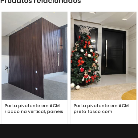
Produtos relacionados
Porta pivotante em ACM
Porta pivotante em ACM
ripado na vertical, painéis
preto fosco com
ripado seguindo
boiseries e almofadas
alinhamento da porta,
chapa Wood Sucupira