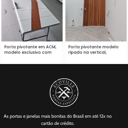
Porta pivotante em ACM,
Porta pivotante modelo
modelo exclusivo com
ripado na vertical,
dupla vedação
puxador em madeira no
tamanho da porta,
pintura verniz P.U
acetinado
As portas e janelas mais bonitas do Brasil em até 12x no
cartão de crédito.