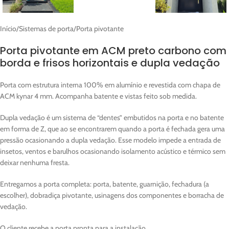
Início
/
Sistemas de porta
/
Porta pivotante
Porta pivotante em ACM preto carbono com
borda e frisos horizontais e dupla vedação
Porta com estrutura interna 100% em alumínio e revestida com chapa de
ACM kynar 4 mm. Acompanha batente e vistas feito sob medida.
Dupla vedação é um sistema de “dentes” embutidos na porta e no batente
em forma de Z, que ao se encontrarem quando a porta é fechada gera uma
pressão ocasionando a dupla vedação. Esse modelo impede a entrada de
insetos, ventos e barulhos ocasionando isolamento acústico e térmico sem
deixar nenhuma fresta.
Entregamos a porta completa: porta, batente, guarnição, fechadura (a
escolher), dobradiça pivotante, usinagens dos componentes e borracha de
vedação.
O cliente recebe a porta pronta para a instalação.