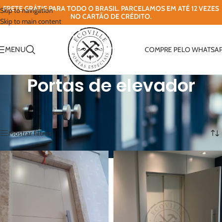
FRETE GRÁTIS PARA TODO O BRASIL. PARCELAMOS EM ATÉ 12 VEZES
Skip to navigation
NO CARTÃO DE CRÉDITO.
Skip to main content
MENU
COMPRE PELO WHATSA
Portas de elevador
Início
/
Sistemas de porta
/
Portas de elevador
Mostrando todos os 7 resultados
Mostrar filtros