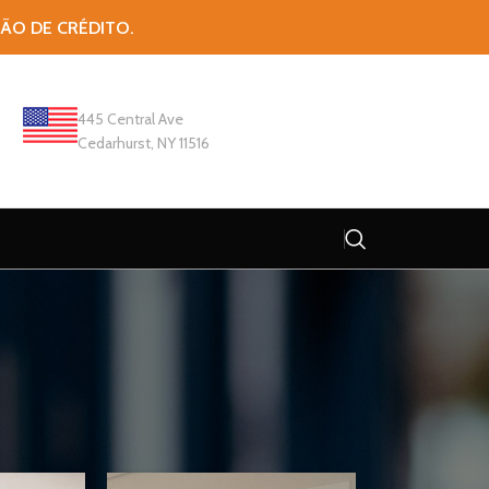
TÃO DE CRÉDITO.
445 Central Ave
Cedarhurst, NY 11516
Mostrando todos os 12 resultados
Mostrar
30
60
90
Todos