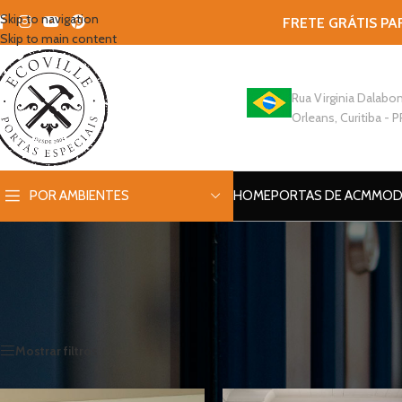
Skip to navigation
FRETE GRÁTIS PA
Skip to main content
Rua Virginia Dalabon
Orleans, Curitiba - P
POR AMBIENTES
HOME
PORTAS DE ACM
MOD
Início
/
Produtos marcados com a tag “cozinha”
Mostrar filtros