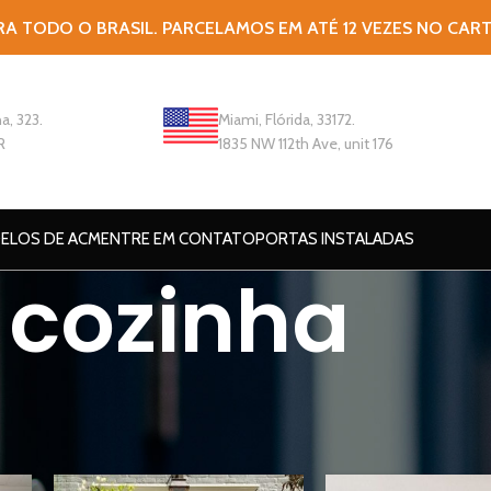
RA TODO O BRASIL. PARCELAMOS EM ATÉ 12 VEZES NO CAR
a, 323.
Miami, Flórida, 33172.
R
1835 NW 112th Ave, unit 176
ELOS DE ACM
ENTRE EM CONTATO
PORTAS INSTALADAS
cozinha