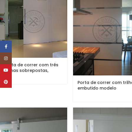
Facebook
Instagram
Porta de correr com três
folhas sobrepostas,
YouTube
pintura...
Pinterest
Porta de correr com tril
embutido modelo
exclusivo