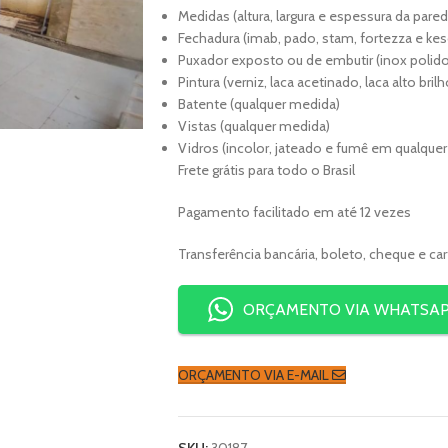
Medidas (altura, largura e espessura da pared
Fechadura (imab, pado, stam, fortezza e kes
Puxador exposto ou de embutir (inox polido
Pintura (verniz, laca acetinado, laca alto bri
Batente (qualquer medida)
Vistas (qualquer medida)
Vidros (incolor, jateado e fumê em qualque
Frete grátis para todo o Brasil
Pagamento facilitado em até 12 vezes
Transferência bancária, boleto, cheque e ca
ORÇAMENTO VIA WHATSA
ORÇAMENTO VIA E-MAIL