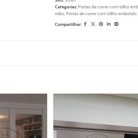
SKU:
30187
Categorias:
Portas de correr com trilho em
vidro
,
Portas de correr com trilho embutid
Compartilhar: