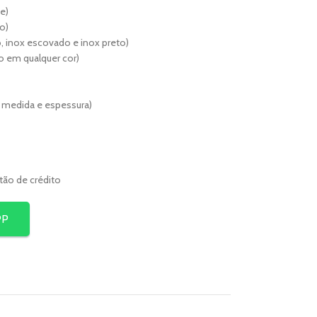
e)
o)
, inox escovado e inox preto)
lho em qualquer cor)
r medida e espessura)
rtão de crédito
PP