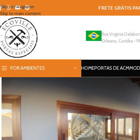
Skip to navigation
FRETE GRÁTIS PA
Skip to main content
Rua Virginia Dalabon
Orleans, Curitiba - P
POR AMBIENTES
HOME
PORTAS DE ACM
MOD