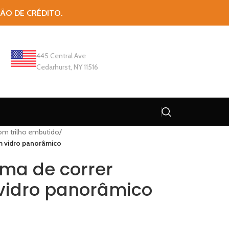
TÃO DE CRÉDITO.
445 Central Ave
Cedarhurst, NY 11516
com trilho embutido
/
m vidro panorâmico
ema de correr
vidro panorâmico