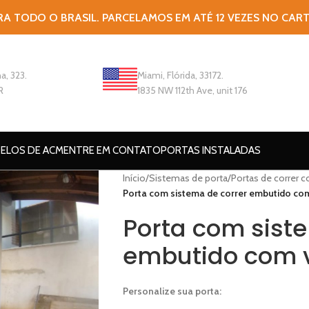
RA TODO O BRASIL. PARCELAMOS EM ATÉ 12 VEZES NO CAR
a, 323.
Miami, Flórida, 33172.
R
1835 NW 112th Ave, unit 176
ELOS DE ACM
ENTRE EM CONTATO
PORTAS INSTALADAS
Início
/
Sistemas de porta
/
Portas de correr 
Porta com sistema de correr embutido co
Porta com sist
embutido com 
Personalize sua porta: