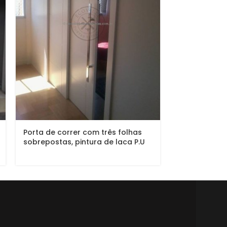
Porta de correr com três folhas
Porta com si
sobrepostas, pintura de laca P.U
embutido com
branco fosco (Sayerlack)
sobrepostas,
10 mm