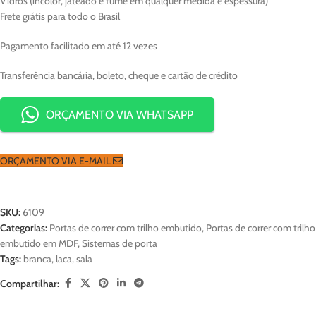
Vidros (incolor, jateado e fumê em qualquer medida e espessura)
Frete grátis para todo o Brasil
Pagamento facilitado em até 12 vezes
Transferência bancária, boleto, cheque e cartão de crédito
ORÇAMENTO VIA WHATSAPP
ORÇAMENTO VIA E-MAIL
SKU:
6109
Categorias:
Portas de correr com trilho embutido
,
Portas de correr com trilho
embutido em MDF
,
Sistemas de porta
Tags:
branca
,
laca
,
sala
Compartilhar: