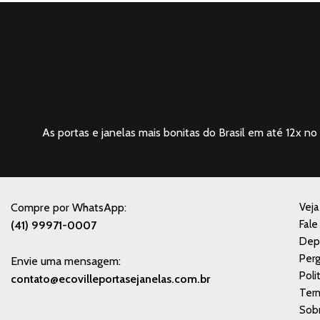
As portas e janelas mais bonitas do Brasil em até 12x no 
Compre por WhatsApp:
Vej
Fale
(41) 99971-0007
Dep
Perg
Envie uma mensagem:
Poli
contato@ecovilleportasejanelas.com.br
Ter
Sobr