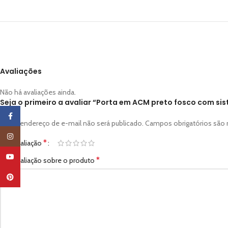
Avaliações
Não há avaliações ainda.
Seja o primeiro a avaliar “Porta em ACM preto fosco com sis
Facebook
O seu endereço de e-mail não será publicado.
Campos obrigatórios sã
Instagram
*
Sua avaliação
YouTube
*
Sua avaliação sobre o produto
Pinterest