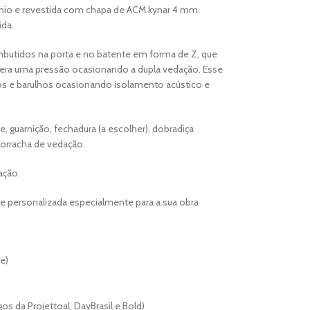
nio e revestida com chapa de ACM kynar 4 mm.
ida.
butidos na porta e no batente em forma de Z, que
era uma pressão ocasionando a dupla vedação. Esse
os e barulhos ocasionando isolamento acústico e
, guarnição, fechadura (a escolher), dobradiça
orracha de vedação.
ação.
 e personalizada especialmente para a sua obra
e)
os da Projettoal, DayBrasil e Bold)