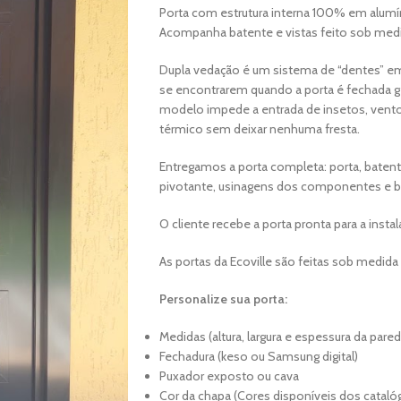
Porta com estrutura interna 100% em alumí
Acompanha batente e vistas feito sob med
Dupla vedação é um sistema de “dentes” em
se encontrarem quando a porta é fechada g
modelo impede a entrada de insetos, vent
térmico sem deixar nenhuma fresta.
Entregamos a porta completa: porta, batente
pivotante, usinagens dos componentes e b
O cliente recebe a porta pronta para a instal
As portas da Ecoville são feitas sob medida
Personalize sua porta:
Medidas (altura, largura e espessura da pared
Fechadura (keso ou Samsung digital)
Puxador exposto ou cava
Cor da chapa (Cores disponíveis dos catalóg