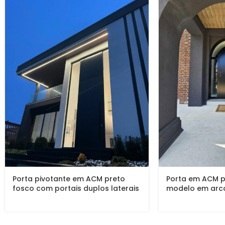
Porta pivotante em ACM preto
Porta em ACM p
fosco com portais duplos laterais
modelo em arco
em vidro.
duplo lateral