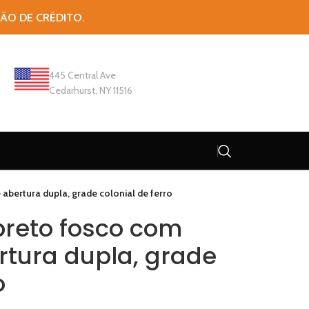
TÃO DE CRÉDITO.
445 Central Ave
Cedarhurst, NY 11516
bertura dupla, grade colonial de ferro
reto fosco com
rtura dupla, grade
o