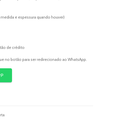
er medida e espessura quando houver)
rtão de crédito
que no botão para ser redirecionado ao WhatsApp.
PP
rta