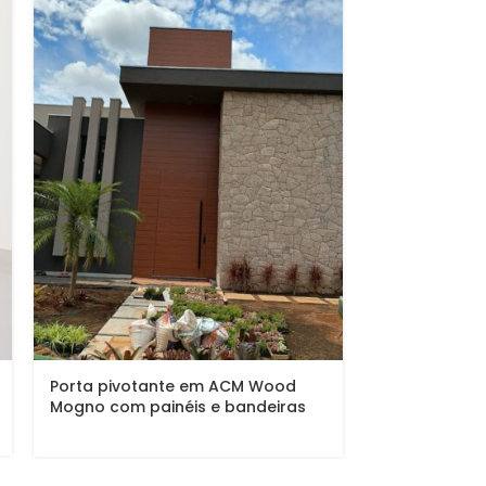
Porta pivotante em ACM Wood
Porta pivot
Mogno com painéis e bandeiras
corten com 
fixas