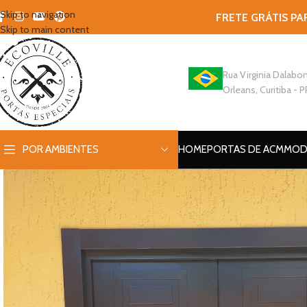
Skip to navigation
FRETE GRÁTIS PA
Skip to main content
Rua Virginia Dalabon
Orleans, Curitiba - P
POR AMBIENTES
HOME
PORTAS DE ACM
MOD