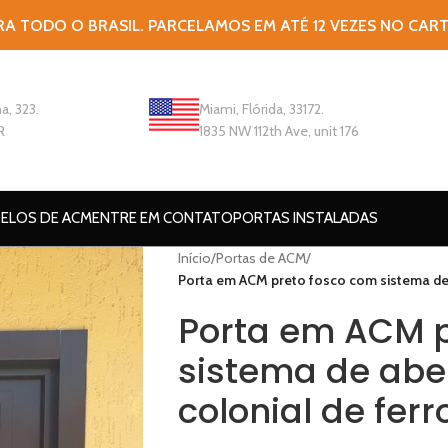
RA TODO O BRASIL. PARCELAMOS EM ATÉ 12 VEZES NO CAR
a, 323.
Miami, Flórida, 33172.
R
1835 NW 112th Ave, unit 176
ELOS DE ACM
ENTRE EM CONTATO
PORTAS INSTALADAS
Início
/
Portas de ACM
/
Porta em ACM preto fosco com sistema de a
Porta em ACM p
sistema de abe
colonial de ferr