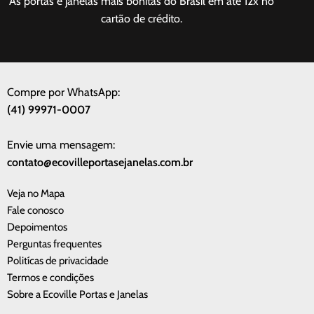
As portas e janelas mais bonitas do Brasil em até 12x no
cartão de crédito.
Compre por WhatsApp:
(41) 99971-0007
Envie uma mensagem:
contato@ecovilleportasejanelas.com.br
Veja no Mapa
Fale conosco
Depoimentos
Perguntas frequentes
Politícas de privacidade
Termos e condições
Sobre a Ecoville Portas e Janelas