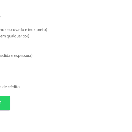
)
inox escovado e inox preto)
o em qualquer cor)
medida e espessura)
o de crédito
P