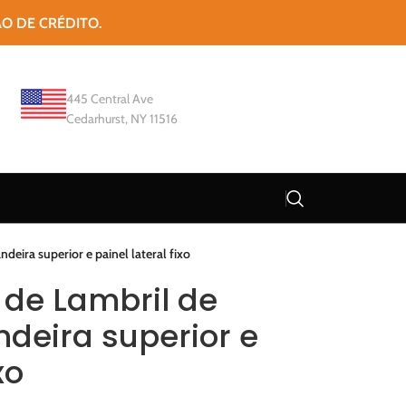
ÃO DE CRÉDITO.
445 Central Ave
Cedarhurst, NY 11516
eira superior e painel lateral fixo
 de Lambril de
deira superior e
xo