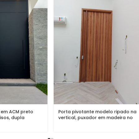
e em ACM preto
Porta pivotante modelo ripado na
isos, dupla
vertical, puxador em madeira no
tamanho da porta, pintura verniz
P.U acetinado