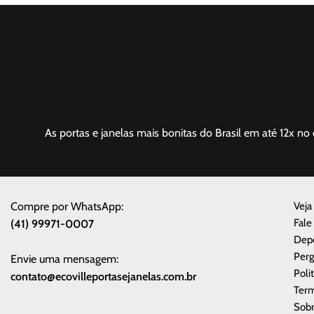
As portas e janelas mais bonitas do Brasil em até 12x no 
Compre por WhatsApp:
Veja
Fale
(41) 99971-0007
Dep
Perg
Envie uma mensagem:
Poli
contato@ecovilleportasejanelas.com.br
Term
Sobr