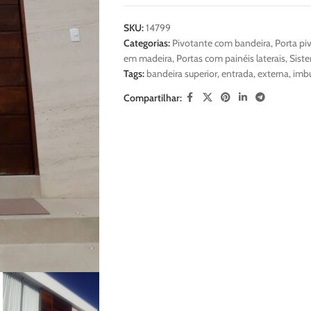
SKU:
14799
Categorias:
Pivotante com bandeira
,
Porta pi
em madeira
,
Portas com painéis laterais
,
Sist
Tags:
bandeira superior
,
entrada
,
externa
,
imb
Compartilhar: