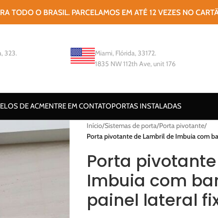
ARA TODO O BRASIL. PARCELAMOS EM ATÉ 12 VEZES NO CART
, 323.
Miami, Flórida, 33172.
1835 NW 112th Ave, unit 176
ELOS DE ACM
ENTRE EM CONTATO
PORTAS INSTALADAS
Início
/
Sistemas de porta
/
Porta pivotante
/
Porta pivotante de Lambril de Imbuia com band
Porta pivotante
Imbuia com ban
painel lateral fi