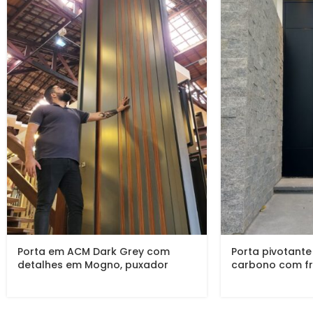
Porta em ACM Dark Grey com
Porta pivotant
detalhes em Mogno, puxador
carbono com fr
cava, dupla vedação porta e
vedação
batente