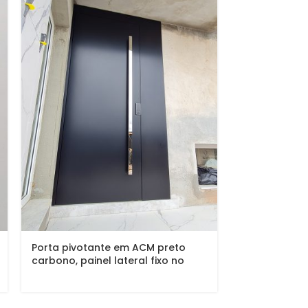
Porta pivotante em ACM preto
Porta pivota
carbono, painel lateral fixo no
metalon de fe
mesmo alinhamento da porta,
revestido co
puxador exposto de inox com 2
metros cromado e dupla