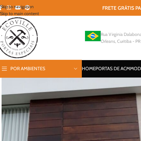
Skip to navigation
FRETE GRÁTIS P
Skip to main content
Rua Virginia Dalabona
Orleans, Curitiba - PR
POR AMBIENTES
HOME
PORTAS DE ACM
MOD