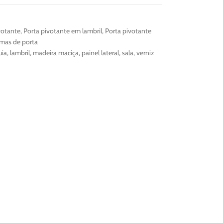
votante
,
Porta pivotante em lambril
,
Porta pivotante
emas de porta
uia
,
lambril
,
madeira maciça
,
painel lateral
,
sala
,
verniz