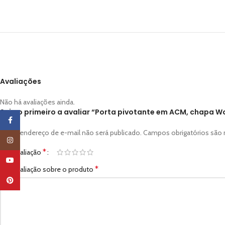
Avaliações
Não há avaliações ainda.
Seja o primeiro a avaliar “Porta pivotante em ACM, chapa Wo
Facebook
O seu endereço de e-mail não será publicado.
Campos obrigatórios sã
Instagram
*
Sua avaliação
YouTube
*
Sua avaliação sobre o produto
Pinterest