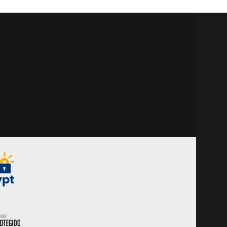
metros cromado e dupla
vedação