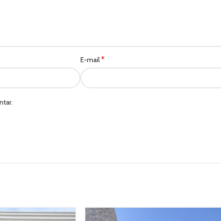
*
E-mail
tar.