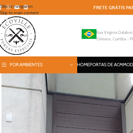
Skip to navigation
FRETE GRÁTIS PA
Skip to main content
Rua Virginia Dalabon
Orleans, Curitiba - P
POR AMBIENTES
HOME
PORTAS DE ACM
MOD