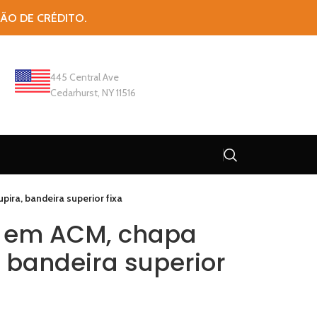
TÃO DE CRÉDITO.
445 Central Ave
Cedarhurst, NY 11516
ira, bandeira superior fixa
e em ACM, chapa
 bandeira superior