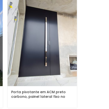
Porta pivotante em ACM preto
Porta pivota
carbono, painel lateral fixo no
metalon de f
mesmo alinhamento da porta,
lambril de im
puxador exposto de inox com 2
fumê