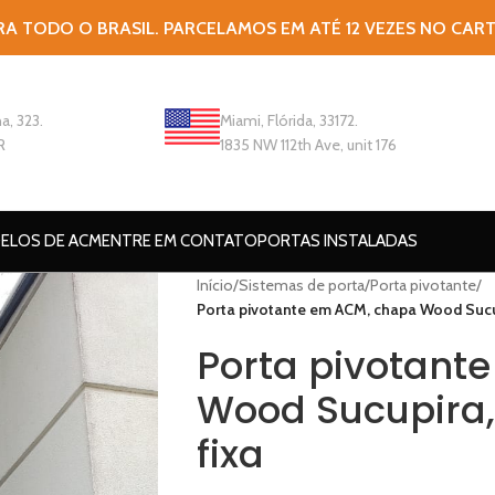
RA TODO O BRASIL. PARCELAMOS EM ATÉ 12 VEZES NO CAR
a, 323.
Miami, Flórida, 33172.
R
1835 NW 112th Ave, unit 176
ELOS DE ACM
ENTRE EM CONTATO
PORTAS INSTALADAS
Início
/
Sistemas de porta
/
Porta pivotante
/
Porta pivotante em ACM, chapa Wood Sucup
Porta pivotant
Wood Sucupira,
fixa