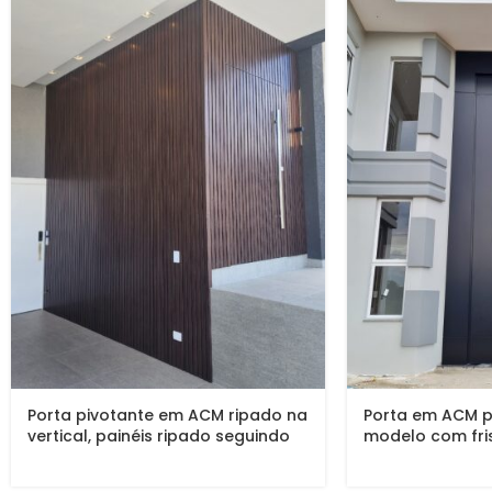
Porta pivotante em ACM ripado na
Porta em ACM p
vertical, painéis ripado seguindo
modelo com fris
alinhamento da porta, chapa
laterais, dupla
Wood Sucupira
batente