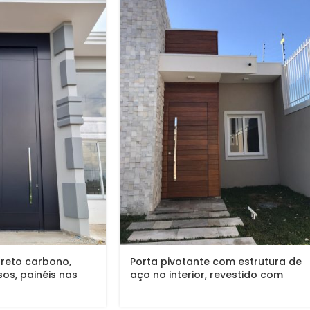
reto carbono,
Porta pivotante com estrutura de
os, painéis nas
aço no interior, revestido com
 vedação porta e
lambril maciço