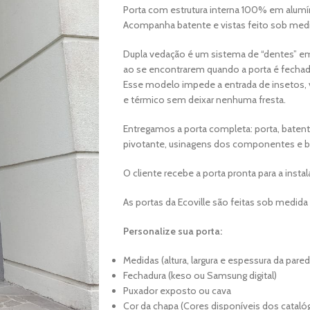
Porta com estrutura interna 100% em alumí
Acompanha batente e vistas feito sob med
Dupla vedação é um sistema de “dentes” em
ao se encontrarem quando a porta é fechad
Esse modelo impede a entrada de insetos,
e térmico sem deixar nenhuma fresta.
Entregamos a porta completa: porta, batente
pivotante, usinagens dos componentes e b
O cliente recebe a porta pronta para a instal
As portas da Ecoville são feitas sob medida
Personalize sua porta:
Medidas (altura, largura e espessura da pared
Fechadura (keso ou Samsung digital)
Puxador exposto ou cava
Cor da chapa (Cores disponíveis dos catalóg