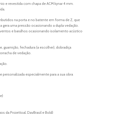
nio e revestida com chapa de ACM kynar 4 mm.
ida.
butidos na porta e no batente em forma de Z, que
a gera uma pressão ocasionando a dupla vedação.
 ventos e barulhos ocasionando isolamento acústico
, guarnição, fechadura (a escolher), dobradiça
orracha de vedação.
ação.
 e personalizada especialmente para a sua obra
e)
os da Projettoal, DayBrasil e Bold)