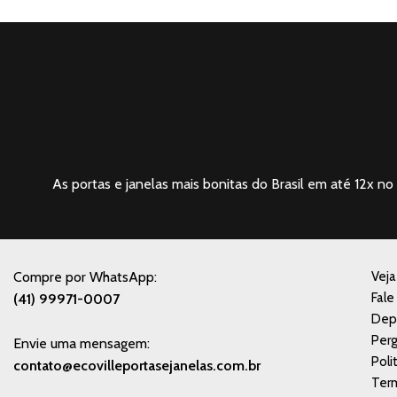
As portas e janelas mais bonitas do Brasil em até 12x no 
Compre por WhatsApp:
Vej
Fale
(41) 99971-0007
Dep
Perg
Envie uma mensagem:
Poli
contato@ecovilleportasejanelas.com.br
Ter