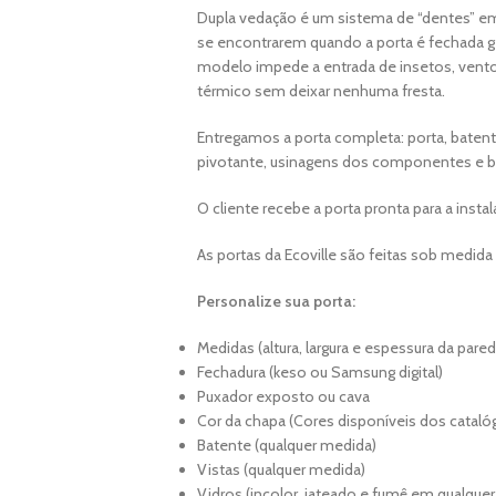
Dupla vedação é um sistema de “dentes” em
se encontrarem quando a porta é fechada g
modelo impede a entrada de insetos, vent
térmico sem deixar nenhuma fresta.
Entregamos a porta completa: porta, batente
pivotante, usinagens dos componentes e b
O cliente recebe a porta pronta para a instal
As portas da Ecoville são feitas sob medida
Personalize sua porta:
Medidas (altura, largura e espessura da pared
Fechadura (keso ou Samsung digital)
Puxador exposto ou cava
Cor da chapa (Cores disponíveis dos catalóg
Batente (qualquer medida)
Vistas (qualquer medida)
Vidros (incolor, jateado e fumê em qualqu