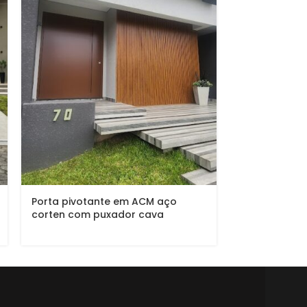
Porta pivotante em ACM aço
Porta em AC
corten com puxador cava
modelo colon
vedação por