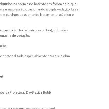
butidos na porta e no batente em forma de Z, que
era uma pressão ocasionando a dupla vedação. Esse
os e barulhos ocasionando isolamento acústico e
, guarnição, fechadura (a escolher), dobradiça
orracha de vedação.
ação.
 e personalizada especialmente para a sua obra
e)
os da Projettoal, DayBrasil e Bold)
er medida e espessura quando houver)