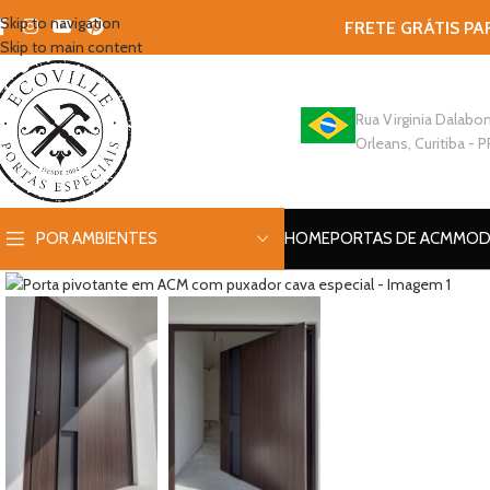
Skip to navigation
FRETE GRÁTIS PA
Skip to main content
Rua Virginia Dalabon
Orleans, Curitiba - P
POR AMBIENTES
HOME
PORTAS DE ACM
MOD