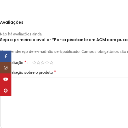
Avaliações
Não há avaliações ainda.
Seja o primeiro a avaliar “Porta pivotante em ACM com puxa
O seu endereço de e-mail não será publicado.
Campos obrigatórios sã
Facebook
*
Sua avaliação
Instagram
*
Sua avaliação sobre o produto
YouTube
Pinterest