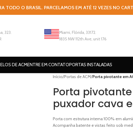
RA TODO O BRASIL. PARCELAMOS EM ATÉ 12 VEZES NO CAR
a, 323.
Miami, Flórida, 33172.
R
1835 NW 112th Ave, unit 176
ELOS DE ACM
ENTRE EM CONTATO
PORTAS INSTALADAS
Início
/
Portas de ACM
/
Porta pivotante em 
Porta pivotan
puxador cava e
Porta com estrutura interna 100% em alumí
Acompanha batente e vistas feito sob med