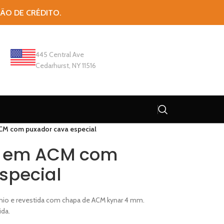
TÃO DE CRÉDITO.
445 Central Ave
Cedarhurst, NY 11516
ACM com puxador cava especial
te em ACM com
special
nio e revestida com chapa de ACM kynar 4 mm.
ida.