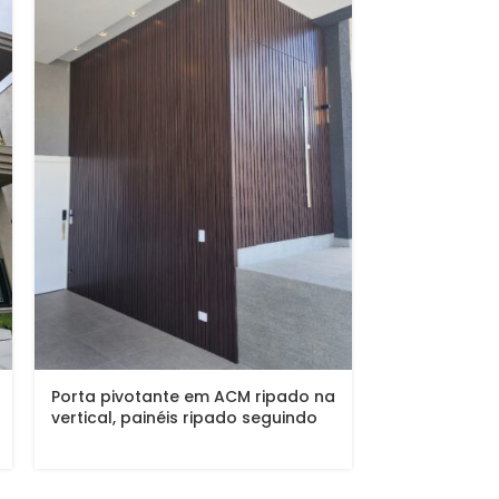
Porta pivotante em ACM ripado na
Porta em AC
vertical, painéis ripado seguindo
modelo colon
alinhamento da porta, chapa
vedação por
Wood Sucupira