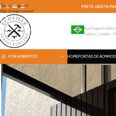
Skip to navigation
FRETE GRÁTIS PA
Skip to main content
Rua Virginia Dalabon
Orleans, Curitiba - P
POR AMBIENTES
HOME
PORTAS DE ACM
MOD