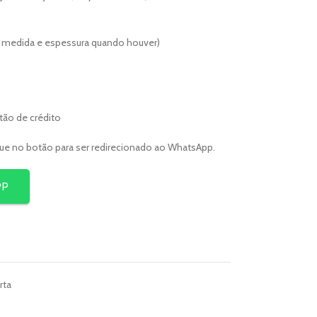
er medida e espessura quando houver)
rtão de crédito
que no botão para ser redirecionado ao WhatsApp.
PP
rta