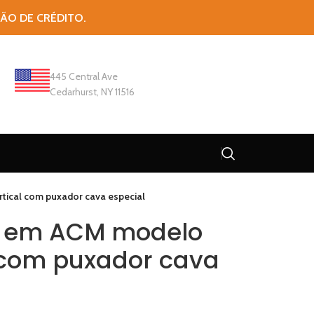
TÃO DE CRÉDITO.
445 Central Ave
Cedarhurst, NY 11516
tical com puxador cava especial
e em ACM modelo
l com puxador cava