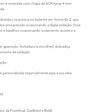
nio e revestida com chapa de ACM kynar 4 mm.
ida.
butidos na porta e no batente em forma de Z, que
era uma pressão ocasionando a dupla vedação. Esse
os e barulhos ocasionando isolamento acústico e
, guarnição, fechadura (a escolher), dobradiça
orracha de vedação.
ação.
 e personalizada especialmente para a sua obra
e)
os da Projettoal, DayBrasil e Bold)