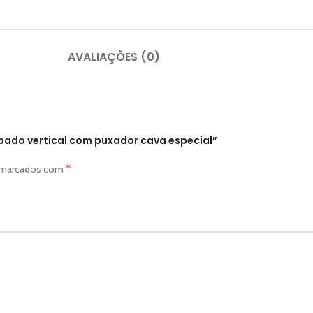
AVALIAÇÕES (0)
ipado vertical com puxador cava especial”
*
o marcados com