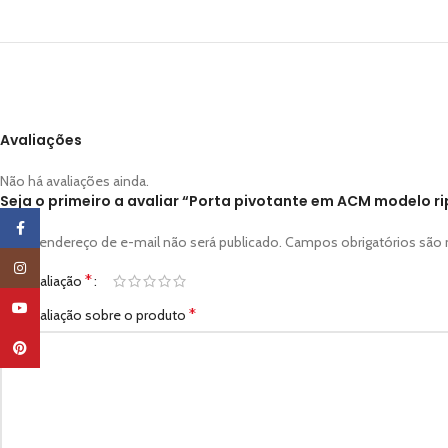
Avaliações
Não há avaliações ainda.
Seja o primeiro a avaliar “Porta pivotante em ACM modelo r
Facebook
O seu endereço de e-mail não será publicado.
Campos obrigatórios sã
Instagram
*
Sua avaliação
YouTube
*
Sua avaliação sobre o produto
Pinterest