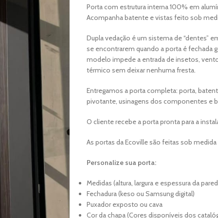
Porta com estrutura interna 100% em alumí
Acompanha batente e vistas feito sob med
Dupla vedação é um sistema de “dentes” em
se encontrarem quando a porta é fechada g
modelo impede a entrada de insetos, vent
térmico sem deixar nenhuma fresta.
Entregamos a porta completa: porta, batente
pivotante, usinagens dos componentes e b
O cliente recebe a porta pronta para a instal
As portas da Ecoville são feitas sob medida
Personalize sua porta:
Medidas (altura, largura e espessura da pared
Fechadura (keso ou Samsung digital)
Puxador exposto ou cava
Cor da chapa (Cores disponíveis dos catalóg