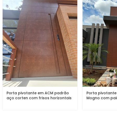
Porta pivotante em ACM padrão
Porta pivotan
aço corten com frisos horizontais
Mogno com pain
e puxador tipo cava embutido
fixas