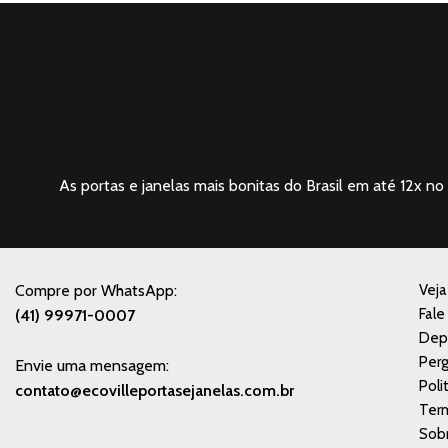
As portas e janelas mais bonitas do Brasil em até 12x no 
Compre por WhatsApp:
Vej
Fale
(41) 99971-0007
Dep
Perg
Envie uma mensagem:
Poli
contato@ecovilleportasejanelas.com.br
Ter
Sobr