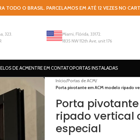
RA TODO O BRASIL. PARCELAMOS EM ATÉ 12 VEZES NO CAR
a, 323.
Miami, Flórida, 33172.
R
1835 NW 112th Ave, unit 176
ELOS DE ACM
ENTRE EM CONTATO
PORTAS INSTALADAS
Início
/
Portas de ACM
/
Porta pivotante em ACM modelo ripado ver
Porta pivotant
ripado vertica
especial