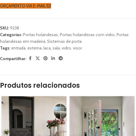
ORÇAMENTO VIA E-MAIL
SKU:
9238
Categorias:
Portas holandesas
,
Portas holandesas com vidro
,
Portas
holandesas em madeira
,
Sistemas de porta
Tags:
entrada
,
externa
,
laca
,
sala
,
vidro
,
visor
Compartilhar:
Produtos relacionados