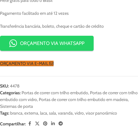
Frete grátis para todo o Brasil
Pagamento facilitado em até 12 vezes
Transferência bancária, boleto, cheque e cartão de crédito
ORÇAMENTO VIA WHATSAPP
ORÇAMENTO VIA E-MAIL
SKU:
4478
Categorias:
Portas de correr com trilho embutido
,
Portas de correr com trilho
embutido com vidro
,
Portas de correr com trilho embutido em madeira
,
Sistemas de porta
Tags:
branca
,
externa
,
laca
,
sala
,
varanda
,
vidro
,
visor panorâmico
Compartilhar: