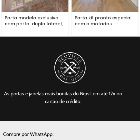
Porta modelo exclusivo
Porta kit pronto especial
com portal duplo lateral,
com almofadas
grade de ferro, fechadura
blim blim, vidro 10 mm
incolor, pintura de laca
P.U branco acetinado
(Sayerlack)
As portas e janelas mais bonitas do Brasil em até 12x no
cartão de crédito.
Compre por WhatsApp: