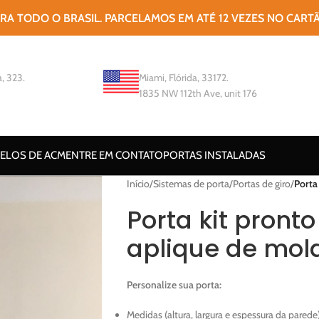
ARA TODO O BRASIL. PARCELAMOS EM ATÉ 12 VEZES NO CART
, 323.
Miami, Flórida, 33172.
1835 NW 112th Ave, unit 176
ELOS DE ACM
ENTRE EM CONTATO
PORTAS INSTALADAS
Início
/
Sistemas de porta
/
Portas de giro
/
Porta
Porta kit pront
aplique de mol
Personalize sua porta:
Medidas (altura, largura e espessura da parede