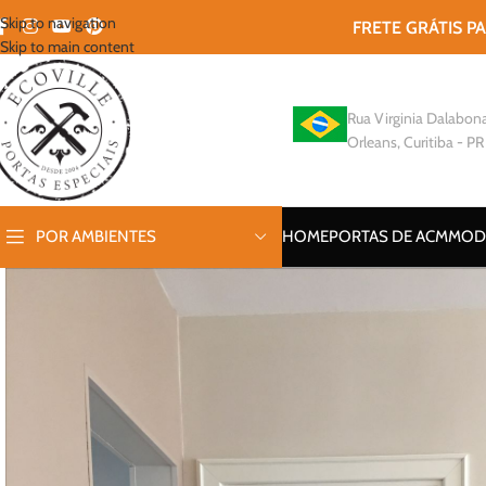
Skip to navigation
FRETE GRÁTIS P
Skip to main content
Rua Virginia Dalabona
Orleans, Curitiba - PR
POR AMBIENTES
HOME
PORTAS DE ACM
MOD