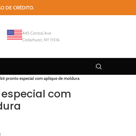
ÃO DE CRÉDITO.
445 Central Ave
Cedarhurst, NY 11516
 kit pronto especial com aplique de moldura
o especial com
dura
)