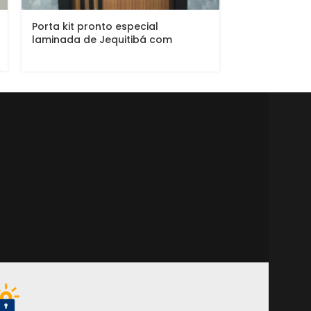
Porta kit pronto especial
Porta kit pr
laminada de Jequitibá com
pintura laca
caixilho, vistas, bandeira e frisos
em MDF PLUS preto fosco