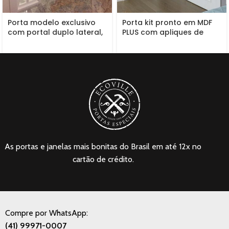
Porta modelo exclusivo
Porta kit pronto em MDF
com portal duplo lateral,
PLUS com apliques de
grade de ferro, fechadura
moldura e almofada 3D
blim blim, vidro 10 mm
incolor, pintura de laca
P.U branco acetinado
(Sayerlack)
As portas e janelas mais bonitas do Brasil em até 12x no
cartão de crédito.
Compre por WhatsApp:
(41) 99971-0007